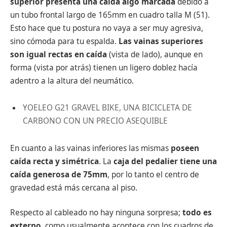
superior presenta una caída algo marcada
debido a
un tubo frontal largo de 165mm en cuadro talla M (51).
Esto hace que tu postura no vaya a ser muy agresiva,
sino cómoda para tu espalda.
Las vainas superiores
son igual rectas en caída
(vista de lado), aunque en
forma (vista por atrás) tienen un ligero doblez hacía
adentro a la altura del neumático.
YOELEO G21 GRAVEL BIKE, UNA BICICLETA DE
CARBONO CON UN PRECIO ASEQUIBLE
En cuanto a las vainas inferiores las mismas
poseen
caída recta y simétrica
. La
caja del pedalier tiene una
caída generosa de 75mm
, por lo tanto el centro de
gravedad está más cercana al piso.
Respecto al cableado no hay ninguna sorpresa;
todo es
externo
, como usualmente acontece con los cuadros de