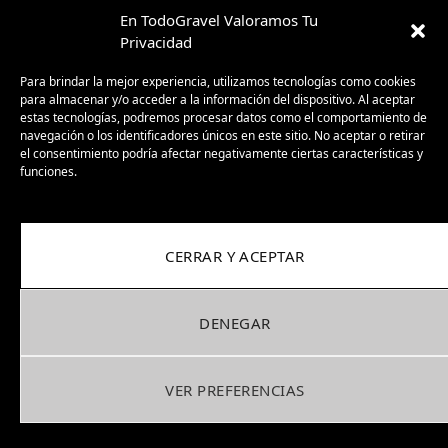
En TodoGravel Valoramos Tu
Privacidad
Para brindar la mejor experiencia, utilizamos tecnologías como cookies
para almacenar y/o acceder a la información del dispositivo. Al aceptar
estas tecnologías, podremos procesar datos como el comportamiento de
navegación o los identificadores únicos en este sitio. No aceptar o retirar
el consentimiento podría afectar negativamente ciertas características y
funciones.
Dos posiciones en horquilla
gracias al flip chip; HI y LO. En LO
CERRAR Y ACEPTAR
es para una posición más
DENEGAR
agresiva.
VER PREFERENCIAS
Para poner en “cristiano” lo presentado en la imagen, e
independientemente de los datos y medidas, tenemos