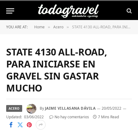
YOU ARE AT:
Home
Acero
STATE 4130 ALL-ROAD, PARA INICIARSE EN GRAVEL SIN GASTAR MUCHO
»
»
STATE 4130 ALL-ROAD,
PARA INICIARSE EN
GRAVEL SIN GASTAR
MUCHO
By
JAIME VILLASANA DÁVILA
20/05/2022
ACERO
Updated:
03/06/2022
No hay comentarios
7 Mins Read