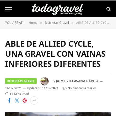
YOU ARE AT:
Home
Bicicletas Gravel
ABLE DE ALLIED CYCLE, UNA GRAVEL CON VAINAS INFERIORES DIFERENTES
»
»
ABLE DE ALLIED CYCLE,
UNA GRAVEL CON VAINAS
INFERIORES DIFERENTES
By
JAIME VILLASANA DÁVILA
BICICLETAS GRAVEL
16/07/2021
Updated:
11/08/2021
No hay comentarios
11 Mins Read