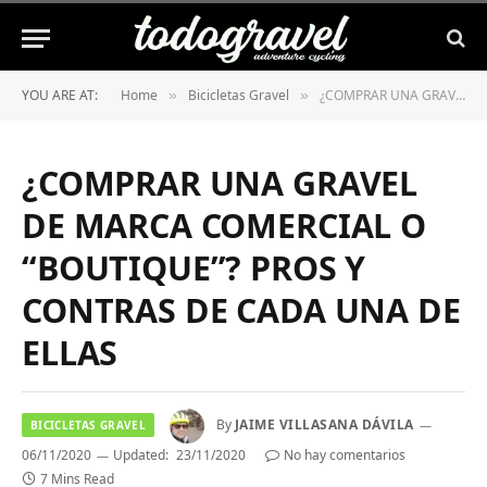
YOU ARE AT:
Home
Bicicletas Gravel
¿COMPRAR UNA GRAVEL DE MARCA COMERCIAL O “BOUTIQUE”? PROS Y CONTRAS DE CADA UNA DE ELLAS
»
»
¿COMPRAR UNA GRAVEL
DE MARCA COMERCIAL O
“BOUTIQUE”? PROS Y
CONTRAS DE CADA UNA DE
ELLAS
By
JAIME VILLASANA DÁVILA
BICICLETAS GRAVEL
06/11/2020
Updated:
23/11/2020
No hay comentarios
7 Mins Read