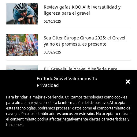
Review gafas KOO Alibi versatilidad y
ligereza para el gravel
03/10/2025
Sea Otter Europe Girona 2025: el Gravel
ya no es promesa, es presente
30/09/2025
BH GravelX: la gravel diseñada para
perderte (y encontrar caminos nuevos)
En TodoGravel Valoramos Tu
23/09/2025
Privacidad
Para brindar la mejor experiencia, utilizamos tecnologías como cookies
para almacenar y/o acceder a la información del dispositivo. Al aceptar
estas tecnologías, podremos procesar datos como el comportamiento de
navegación o los identificadores únicos en este sitio. No aceptar o retirar
el consentimiento podría afectar negativamente ciertas características y
funciones.